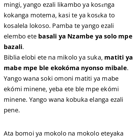
mingi, yango ezali likambo ya kosɛnga
kokanga motema, kasi te ya kosɛka to
kosalela lokoso. Pamba te yango ezali
elembo ete
basali ya Nzambe ya solo mpe
bazali
.
Biblia elobi ete na mikolo ya suka,
matiti ya
mabe mpe ble ekokóma nyonso mibale
.
Yango wana soki omoni matiti ya mabe
ekómi minene, yeba ete ble mpe ekómi
minene. Yango wana kobuka elanga ezali
pene.
Ata bomoi ya mokolo na mokolo eteyaka