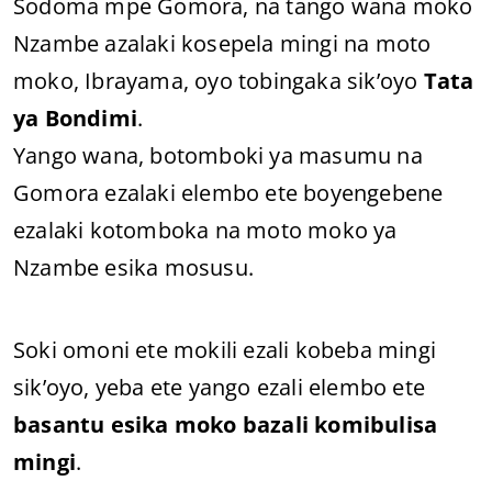
Sodoma mpe Gomora, na tango wana moko
Nzambe azalaki kosepela mingi na moto
moko, Ibrayama, oyo tobingaka sik’oyo
Tata
ya Bondimi
.
Yango wana, botomboki ya masumu na
Gomora ezalaki elembo ete boyengebene
ezalaki kotomboka na moto moko ya
Nzambe esika mosusu.
Soki omoni ete mokili ezali kobeba mingi
sik’oyo, yeba ete yango ezali elembo ete
basantu esika moko bazali komibulisa
mingi
.