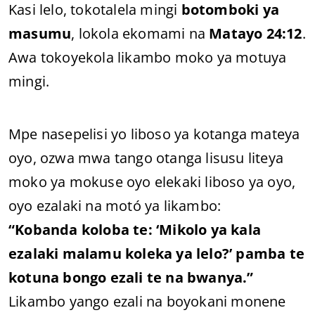
Kasi lelo, tokotalela mingi
botomboki ya
masumu
, lokola ekomami na
Matayo 24:12
.
Awa tokoyekola likambo moko ya motuya
mingi.
Mpe nasepelisi yo liboso ya kotanga mateya
oyo, ozwa mwa tango otanga lisusu liteya
moko ya mokuse oyo elekaki liboso ya oyo,
oyo ezalaki na motó ya likambo:
“Kobanda koloba te: ‘Mikolo ya kala
ezalaki malamu koleka ya lelo?’ pamba te
kotuna bongo ezali te na bwanya.”
Likambo yango ezali na boyokani monene