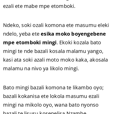
ezali ete mabe mpe etomboki.
Ndeko, soki ozali komona ete masumu eleki
ndelo, yeba ete
esika moko boyengebene
mpe etomboki mingi
. Ekoki kozala bato
mingi te nde bazali kosala malamu yango,
kasi ata soki azali moto moko kaka, akosala
malamu na nivo ya likolo mingi.
Bato mingi bazali komona te likambo oyo;
bazali kokanisa ete lokola masumu ezali
mingi na mikolo oyo, wana bato nyonso
bazali te lisusu kosepelisa Nzambe.