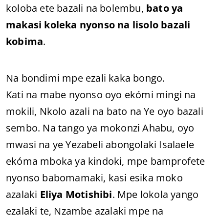
koloba ete bazali na bolembu,
bato ya
makasi koleka nyonso na lisolo bazali
kobima
.
Na bondimi mpe ezali kaka bongo.
Kati na mabe nyonso oyo ekómi mingi na
mokili, Nkolo azali na bato na Ye oyo bazali
sembo. Na tango ya mokonzi Ahabu, oyo
mwasi na ye Yezabeli abongolaki Isalaele
ekóma mboka ya kindoki, mpe bamprofete
nyonso babomamaki, kasi esika moko
azalaki
Eliya Motishibi
. Mpe lokola yango
ezalaki te, Nzambe azalaki mpe na