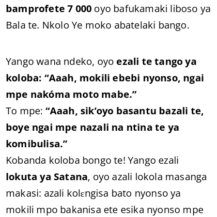
bamprofete 7 000
oyo bafukamaki liboso ya
Bala te. Nkolo Ye moko abatelaki bango.
Yango wana ndeko, oyo
ezali te tango ya
koloba: “Aaah, mokili ebebi nyonso, ngai
mpe nakóma moto mabe.”
To mpe:
“Aaah, sik’oyo basantu bazali te,
boye ngai mpe nazali na ntina te ya
komibulisa.”
Kobanda koloba bongo te! Yango ezali
lokuta ya Satana
, oyo azali lokola masanga
makasi: azali kolɛngisa bato nyonso ya
mokili mpo bakanisa ete esika nyonso mpe