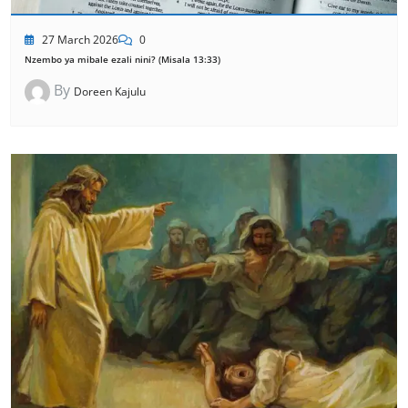
27 March 2026
0
Nzembo ya mibale ezali nini? (Misala 13:33)
By
Doreen Kajulu