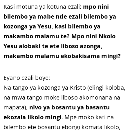
Kasi motuna ya kotuna ezali:
mpo nini
bilembo ya mabe nde ezali bilembo ya
kozonga ya Yesu, kasi bilembo ya
makambo malamu te? Mpo nini Nkolo
Yesu alobaki te ete liboso azonga,
makambo malamu ekobakisama mingi?
Eyano ezali boye:
Na tango ya kozonga ya Kristo (elingi koloba,
na mwa tango moke liboso akomonana na
mapata),
nivo ya bosantu ya basantu
ekozala likolo mingi
. Mpe moko kati na
bilembo ete bosantu ebongi komata likolo,