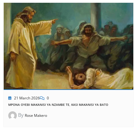
21 March 2026
0
MPONA OYEBI MAKANISI YA NZAMBE TE, KASI MAKANISI YA BATO
By
Rose Makero