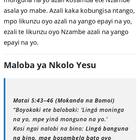
asala yo mabe. Azali kaka kobungisa ntango,
mpo likunzu oyo azali na yango epayi na yo,
ezali te likunzu oyo Nzambe azali na yango
epayi na yo.
Maloba ya Nkolo Yesu
Matai 5:43–46 (Mokanda na Bomoi)
“Boyokaki ete balobaki: ‘Lingá moninga
na yo, mpe yiná monguna na yo.’
Kasi ngai nalobi na bino:
Lingá banguna
na bino, mpe bosambela bato oyo