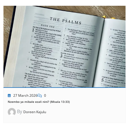
27 March 2026
0
Nzembo ya mibale ezali nini? (Misala 13:33)
By
Doreen Kajulu