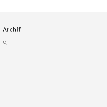
Archif