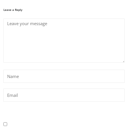
Leave a Reply