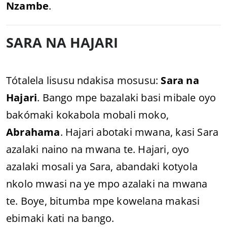
Nzambe
.
SARA NA HAJARI
Tótalela lisusu ndakisa mosusu:
Sara na
Hajari
. Bango mpe bazalaki basi mibale oyo
bakómaki kokabola mobali moko,
Abrahama
. Hajari abotaki mwana, kasi Sara
azalaki naino na mwana te. Hajari, oyo
azalaki mosali ya Sara, abandaki kotyola
nkolo mwasi na ye mpo azalaki na mwana
te. Boye, bitumba mpe kowelana makasi
ebimaki kati na bango.