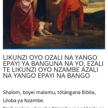
LIKUNZI OYO OZALI NA YANGO
EPAYI YA BANGUNA NA YO, EZALI
TE LIKUNZI OYO NZAMBE AZALI
NA YANGO EPAYI NA BANGO
Shalom, boyei malamu, tótángana Biblia,
Liloba ya Nzambe.