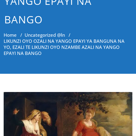
YANGO EPAYI NA
BANGO
Home
/
Uncategorized @ln
/
LIKUNZI OYO OZALI NA YANGO EPAYI YA BANGUNA NA
YO, EZALI TE LIKUNZI OYO NZAMBE AZALI NA YANGO
EPAYI NA BANGO