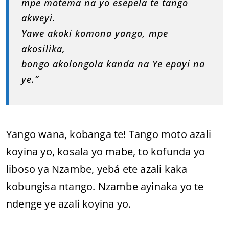
mpe motema na yo esepela te tango
akweyi.
Yawe akoki komona yango, mpe
akosilika,
bongo akolongola kanda na Ye epayi na
ye.”
Yango wana, kobanga te! Tango moto azali
koyina yo, kosala yo mabe, to kofunda yo
liboso ya Nzambe, yebá ete azali kaka
kobungisa ntango. Nzambe ayinaka yo te
ndenge ye azali koyina yo.