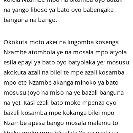
na yango liboso ya bato oyo babengaka
banguna na bango.
Okokuta moto akei na lingomba kosenga
Nzambe atombola ye na mosala mpo atyola
esila epayi ya bato oyo batyolaka ye; mosusu
akokuta azali na bilei te mpe azali kosamba
mpo ete Nzambe akanga minoko ya bato
mosusu (oyo na miso na ye bazali banguna
na ye). Kasi ezali bato moke mpenza oyo
bazali kosamba mpe kokanga bilei mpo
Nzambe apesa bango mosala malamu to
libaku moko mpo básalela Ye na nzela ya