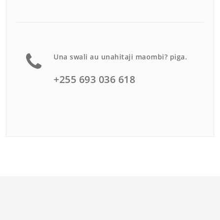
Una swali au unahitaji maombi? piga.
+255 693 036 618