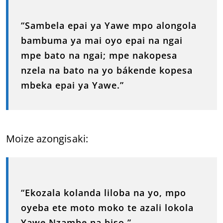
“Sambela epai ya Yawe mpo alongola
bambuma ya mai oyo epai na ngai
mpe bato na ngai; mpe nakopesa
nzela na bato na yo bákende kopesa
mbeka epai ya Yawe.”
Moize azongisaki:
“Ekozala kolanda liloba na yo, mpo
oyeba ete moto moko te azali lokola
Yawe Nzambe na biso.”