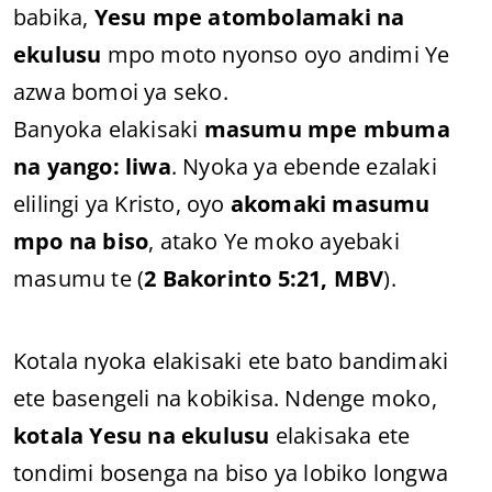
babika,
Yesu mpe atombolamaki na
ekulusu
mpo moto nyonso oyo andimi Ye
azwa bomoi ya seko.
Banyoka elakisaki
masumu mpe mbuma
na yango: liwa
. Nyoka ya ebende ezalaki
elilingi ya Kristo, oyo
akomaki masumu
mpo na biso
, atako Ye moko ayebaki
masumu te (
2 Bakorinto 5:21, MBV
).
Kotala nyoka elakisaki ete bato bandimaki
ete basengeli na kobikisa. Ndenge moko,
kotala Yesu na ekulusu
elakisaka ete
tondimi bosenga na biso ya lobiko longwa