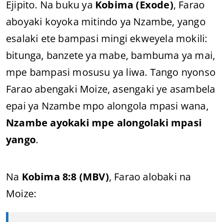
Ejipito. Na buku ya
Kobima (Exode)
, Farao
aboyaki koyoka mitindo ya Nzambe, yango
esalaki ete bampasi mingi ekweyela mokili:
bitunga, banzete ya mabe, bambuma ya mai,
mpe bampasi mosusu ya liwa. Tango nyonso
Farao abengaki Moize, asengaki ye asambela
epai ya Nzambe mpo alongola mpasi wana,
Nzambe ayokaki mpe alongolaki mpasi
yango
.
Na
Kobima 8:8 (MBV)
, Farao alobaki na
Moize: