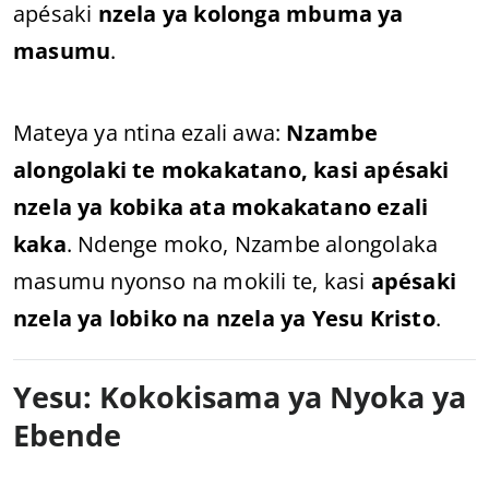
apésaki
nzela ya kolonga mbuma ya
masumu
.
Mateya ya ntina ezali awa:
Nzambe
alongolaki te mokakatano, kasi apésaki
nzela ya kobika ata mokakatano ezali
kaka
. Ndenge moko, Nzambe alongolaka
masumu nyonso na mokili te, kasi
apésaki
nzela ya lobiko na nzela ya Yesu Kristo
.
Yesu: Kokokisama ya Nyoka ya
Ebende