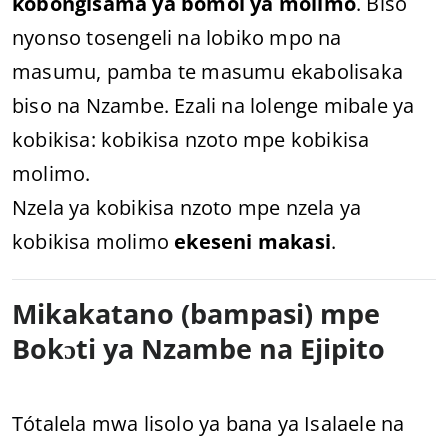
kobongisama ya bomoi ya molimo
. Biso
nyonso tosengeli na lobiko mpo na
masumu, pamba te masumu ekabolisaka
biso na Nzambe. Ezali na lolenge mibale ya
kobikisa: kobikisa nzoto mpe kobikisa
molimo.
Nzela ya kobikisa nzoto mpe nzela ya
kobikisa molimo
ekeseni makasi
.
Mikakatano (bampasi) mpe
Bokɔti ya Nzambe na Ejipito
Tótalela mwa lisolo ya bana ya Isalaele na