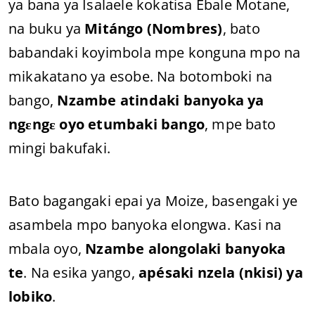
ya bana ya Isalaele kokatisa Ebale Motane,
na buku ya
Mitángo (Nombres)
, bato
babandaki koyimbola mpe konguna mpo na
mikakatano ya esobe. Na botomboki na
bango,
Nzambe atindaki banyoka ya
ngɛngɛ oyo etumbaki bango
, mpe bato
mingi bakufaki.
Bato bagangaki epai ya Moize, basengaki ye
asambela mpo banyoka elongwa. Kasi na
mbala oyo,
Nzambe alongolaki banyoka
te
. Na esika yango,
apésaki nzela (nkisi) ya
lobiko
.