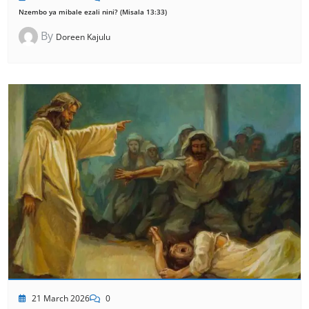
Nzembo ya mibale ezali nini? (Misala 13:33)
By
Doreen Kajulu
21 March 2026
0