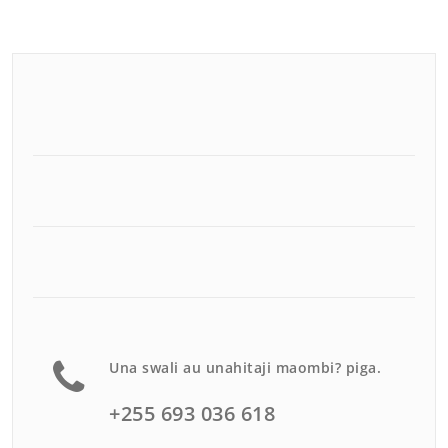
Una swali au unahitaji maombi? piga.
+255 693 036 618