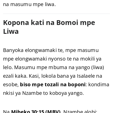
na masumu mpe liwa.
Kopona kati na Bomoi mpe
Liwa
Banyoka elongwamaki te, mpe masumu
mpe elongwamaki nyonso te na mokili ya
lelo. Masumu mpe mbuma na yango (liwa)
ezali kaka. Kasi, lokola bana ya Isalaele na
esobe,
biso mpe tozali na boponi
: kondima
nkisi ya Nzambe to koboya yango.
Na
Mibeko 30:15 (MBV)
, Nzambe alobi: