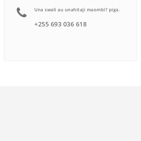
Una swali au unahitaji maombi? piga.
+255 693 036 618