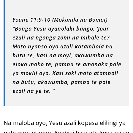
Yoane 11:9-10 (Mokanda na Bomoi)
“Bongo Yesu ayanolaki bango: ‘Jour
ezali na ngonga zomi na mibale te?
Moto nyonso oyo azali kotambola na
butu te, kasi na moyi, akowumba na
eloko moko te, pamba te amonaka pole
ya mokili oyo. Kasi soki moto atamboli
na butu, akowumba, pamba te pole
ezali na ye te.’”
Na maloba oyo, Yesu azali kopesa elilingi ya
pole mpe ntango. Ayebisi biso ete koya na ye