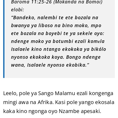
Baroma 11:25-26 (Mokanda na Bomoi)
elobi:
“Bandeko, nalembi te ete bozala na
bwanya ya liboso na bino moko, mpo
ete bozala na boyebi te ya sekele oyo:
ndenge moko ya botumbi ezali komɛla
Isalaele kino ntango ekokoka ya bikólo
nyonso ekokoka koya. Bongo ndenge
wana, Isalaele nyonso ekobika.”
Leelo, pole ya Sango Malamu ezali kongenga
mingi awa na Afrika. Kasi pole yango ekosala
kaka kino ngonga oyo Nzambe apesaki.