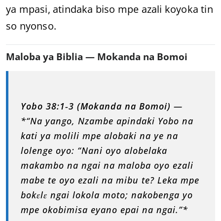
ya mpasi, atindaka biso mpe azali koyoka tin
so nyonso.
Maloba ya Biblia — Mokanda na Bomoi
Yobo 38:1‑3 (Mokanda na Bomoi)
—
*“Na yango, Nzambe apindaki Yobo na
kati ya molili mpe alobaki na ye na
lolenge oyo: “Nani oyo alobelaka
makambo na ngai na maloba oyo ezali
mabe te oyo ezali na mibu te? Leka mpe
bokɛlɛ ngai lokola moto; nakobenga yo
mpe okobimisa eyano epai na ngai.”*