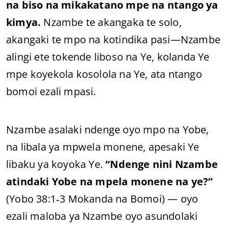
na biso
na mikakatano mpe na ntango ya
kimya.
Nzambe te akangaka te solo,
akangaki te mpo na kotindika pasi—Nzambe
alingi ete tokende liboso na Ye, kolanda Ye
mpe koyekola kosolola na Ye, ata ntango
bomoi ezali mpasi.
Nzambe asalaki ndenge oyo mpo na Yobe,
na libala ya mpwela monene, apesaki Ye
libaku ya koyoka Ye.
“Ndenge nini Nzambe
atindaki Yobe na mpela monene na ye?”
(Yobo 38:1‑3 Mokanda na Bomoi) — oyo
ezali maloba ya Nzambe oyo asundolaki