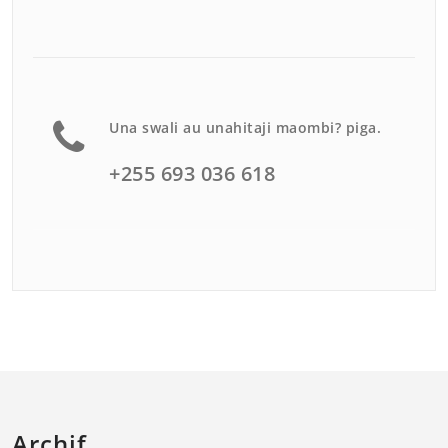
Una swali au unahitaji maombi? piga.
+255 693 036 618
Archif