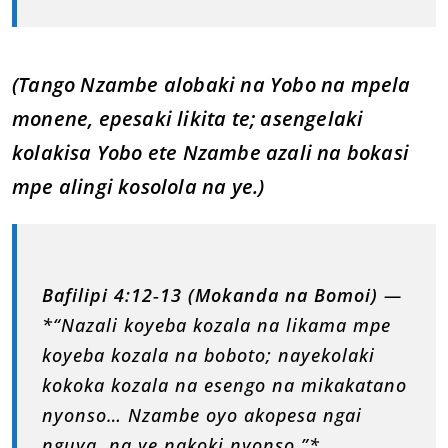
(Tango Nzambe alobaki na Yobo na mpela
monene, epesaki likita te; asengelaki
kolakisa Yobo ete Nzambe azali na bokasi
mpe alingi kosolola na ye.)
Bafilipi 4:12‑13 (Mokanda na Bomoi)
—
*“Nazali koyeba kozala na likama mpe
koyeba kozala na boboto; nayekolaki
kokoka kozala na esengo na mikakatano
nyonso… Nzambe oyo akopesa ngai
nguya, na ye nakoki nyonso.”*