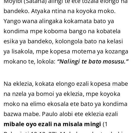
Moyibi (Satana) alingi te ete tozala elongo na
bandeko. Atyaka ntina na koyoka moko.
Yango wana alingaka kokamata bato ya
kondima mpe koboma bango na kobatela
esika ya bandeko, kolongola bato na kelasi
ya lisakola, mpe kopesa motema ya kozanga
mokano te, lokola:
“Nalingi te bato mosusu.”
Na eklezia, kokata elongo ezali kopesa mabe
na nzela ya bomoi ya eklezia, mpe koyoka
moko na elimo ekosala ete bato ya kondima
bazwa mabe. Paulo alobi ete eklezia ezali
mibale oyo ezali na misala mingi
(1