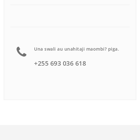
Una swali au unahitaji maombi? piga.
+255 693 036 618