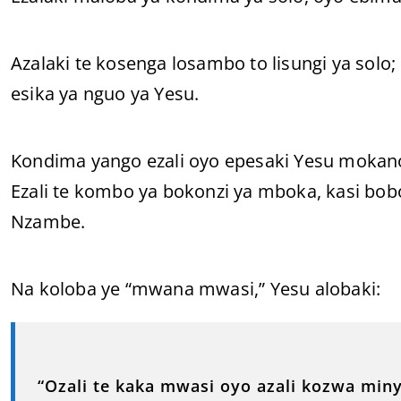
Azalaki te kosenga losambo to lisungi ya solo
esika ya nguo ya Yesu.
Kondima yango ezali oyo epesaki Yesu mokan
Ezali te kombo ya bokonzi ya mboka, kasi bo
Nzambe.
Na koloba ye “mwana mwasi,” Yesu alobaki:
“Ozali te kaka mwasi oyo azali kozwa min