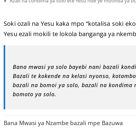
Azali na condima ya solo ete Yesu nde ye motinda ya 
Soki ozali na Yesu kaka mpo “kotalisa soki eko
Yesu ezali mokili te lokola banganga ya nkemb
Bana mwasi ya solo bayebi nani bazali kondi
Bazali te kokende na kelasi nyonso, kotambo
bazali na bomoi ya solo, bazali na kondima 
bomoto ya solo.
Bana Mwasi ya Nzambe bazali mpe Bazuwa