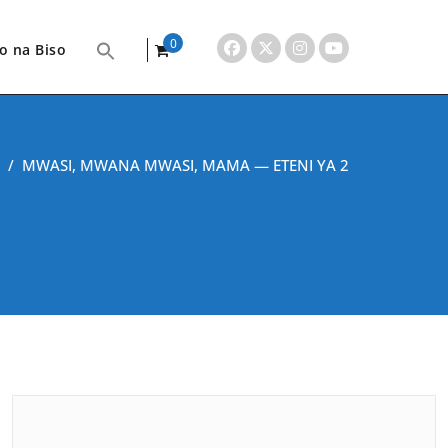
0
o na Biso
items
/
MWASI, MWANA MWASI, MAMA — ETENI YA 2