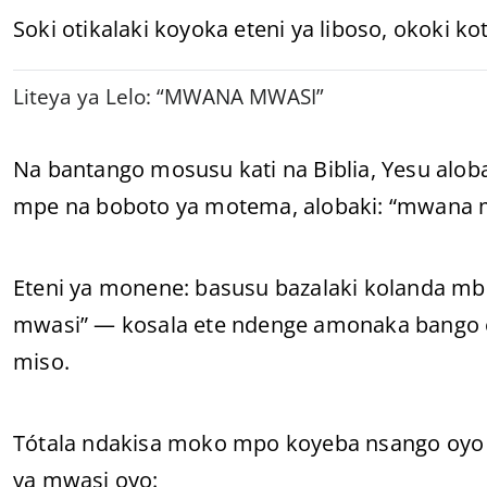
Soki otikalaki koyoka eteni ya liboso, okoki k
Liteya ya Lelo: “MWANA MWASI”
Na bantango mosusu kati na Biblia, Yesu aloba
mpe na boboto ya motema, alobaki: “mwana m
Eteni ya monene: basusu bazalaki kolanda mb
mwasi” — kosala ete ndenge amonaka bango e
miso.
Tótala ndakisa moko mpo koyeba nsango oyo Ye
ya mwasi oyo: