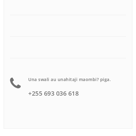
Una swali au unahitaji maombi? piga.
+255 693 036 618