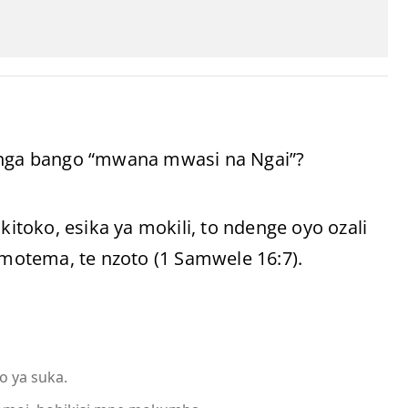
benga bango “mwana mwasi na Ngai”?
toko, esika ya mokili, to ndenge oyo ozali
otema, te nzoto (1 Samwele 16:7).
o ya suka.