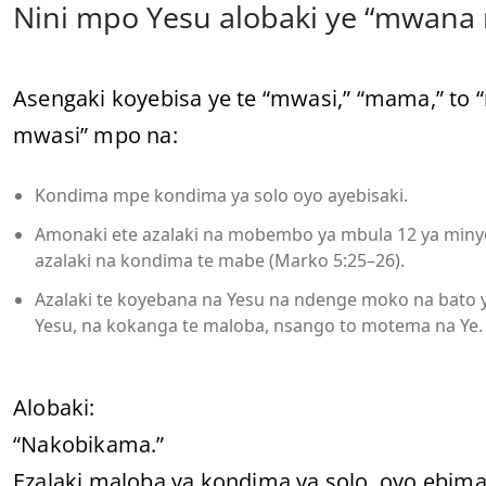
Nini mpo Yesu alobaki ye “mwana
Asengaki koyebisa ye te “mwasi,” “mama,” to 
mwasi” mpo na:
Kondima mpe kondima ya solo oyo ayebisaki.
Amonaki ete azalaki na mobembo ya mbula 12 ya minyolo
azalaki na kondima te mabe (Marko 5:25–26).
Azalaki te koyebana na Yesu na ndenge moko na bato 
Yesu, na kokanga te maloba, nsango to motema na Ye.
Alobaki:
“Nakobikama.”
Ezalaki maloba ya kondima ya solo, oyo ebi