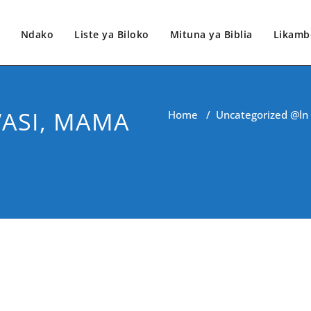
Ndako
Liste ya Biloko
Mituna ya Biblia
Likamb
ASI, MAMA
Home
/
Uncategorized @ln