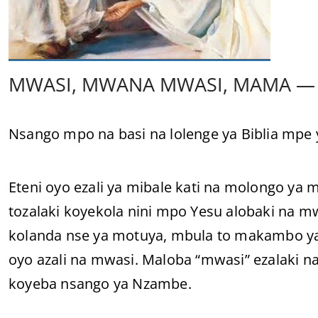
MWASI, MWANA MWASI, MAMA — E
Nsango mpo na basi na lolenge ya Biblia mpe
Eteni oyo ezali ya mibale kati na molongo ya m
tozalaki koyekola nini mpo Yesu alobaki na m
kolanda nse ya motuya, mbula to makambo y
oyo azali na mwasi. Maloba “mwasi” ezalaki n
koyeba nsango ya Nzambe.