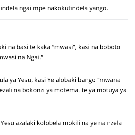
otindela ngai mpe nakokutindela yango.
ki na basi te kaka “mwasi”, kasi na boboto
wasi na Ngai.”
ula ya Yesu, kasi Ye alobaki bango “mwana
zali na bokonzi ya motema, te ya motuya ya
su azalaki kolobela mokili na ye na nzela