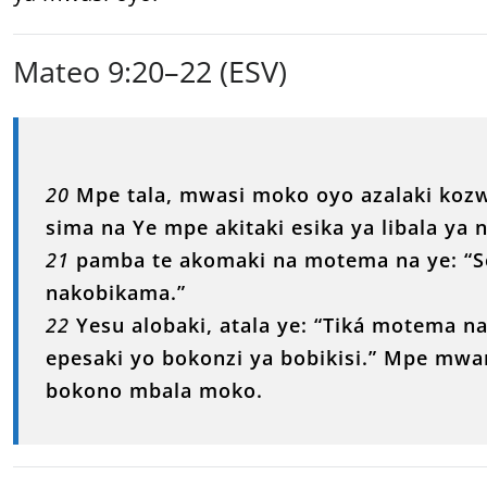
Mateo 9:20–22 (ESV)
20
Mpe tala, mwasi moko oyo azalaki koz
sima na Ye mpe akitaki esika ya libala ya 
21
pamba te akomaki na motema na ye: “So
nakobikama.”
22
Yesu alobaki, atala ye: “Tiká motema 
epesaki yo bokonzi ya bobikisi.” Mpe mw
bokono mbala moko.