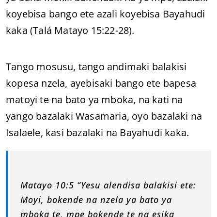
koyebisa bango ete azali koyebisa Bayahudi
kaka (Talá Matayo 15:22-28).
Tango mosusu, tango andimaki balakisi
kopesa nzela, ayebisaki bango ete bapesa
matoyi te na bato ya mboka, na kati na
yango bazalaki Wasamaria, oyo bazalaki na
Isalaele, kasi bazalaki na Bayahudi kaka.
Matayo 10:5 “Yesu alendisa balakisi ete:
Moyi, bokende na nzela ya bato ya
mboka te, mpe bokende te na esika