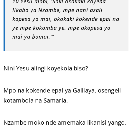
10 Yesu alobi, ‘Soki okokaki koyeba
likabo ya Nzambe, mpe nani azali
kopesa yo mai, okokaki kokende epai na
ye mpe kokomba ye, mpe akopesa yo
mai ya bomoi.’”
Nini Yesu alingi koyekola biso?
Mpo na kokende epai ya Galilaya, osengeli
kotambola na Samaria.
Nzambe moko nde amemaka likanisi yango.