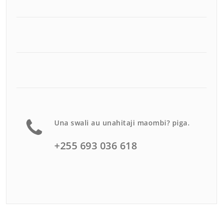
Una swali au unahitaji maombi? piga.
+255 693 036 618