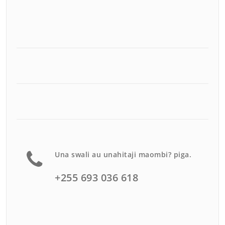
Una swali au unahitaji maombi? piga.
+255 693 036 618