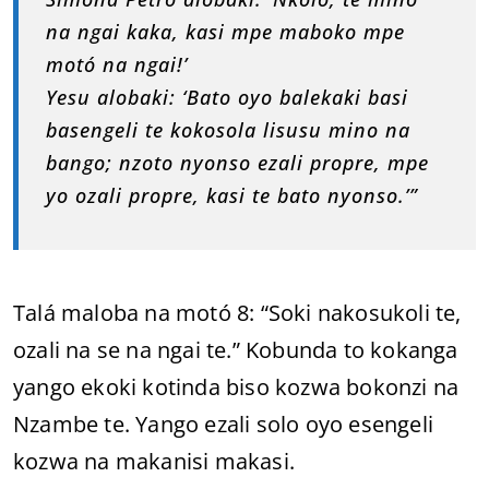
na ngai kaka, kasi mpe maboko mpe
motó na ngai!’
Yesu alobaki: ‘Bato oyo balekaki basi
basengeli te kokosola lisusu mino na
bango; nzoto nyonso ezali propre, mpe
yo ozali propre, kasi te bato nyonso.’”
Talá maloba na motó 8: “Soki nakosukoli te,
ozali na se na ngai te.” Kobunda to kokanga
yango ekoki kotinda biso kozwa bokonzi na
Nzambe te. Yango ezali solo oyo esengeli
kozwa na makanisi makasi.