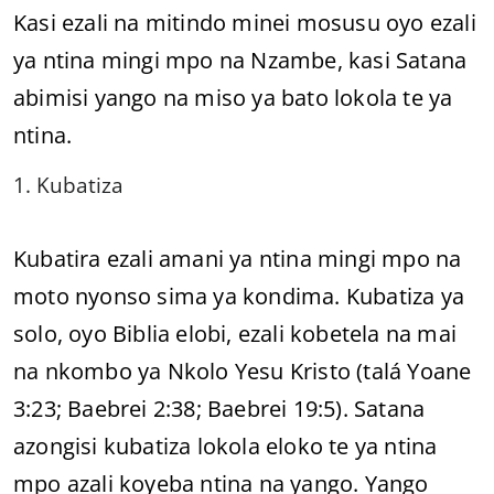
Kasi ezali na mitindo minei mosusu oyo ezali
ya ntina mingi mpo na Nzambe, kasi Satana
abimisi yango na miso ya bato lokola te ya
ntina.
1. Kubatiza
Kubatira ezali amani ya ntina mingi mpo na
moto nyonso sima ya kondima. Kubatiza ya
solo, oyo Biblia elobi, ezali kobetela na mai
na nkombo ya Nkolo Yesu Kristo (talá Yoane
3:23; Baebrei 2:38; Baebrei 19:5). Satana
azongisi kubatiza lokola eloko te ya ntina
mpo azali koyeba ntina na yango. Yango