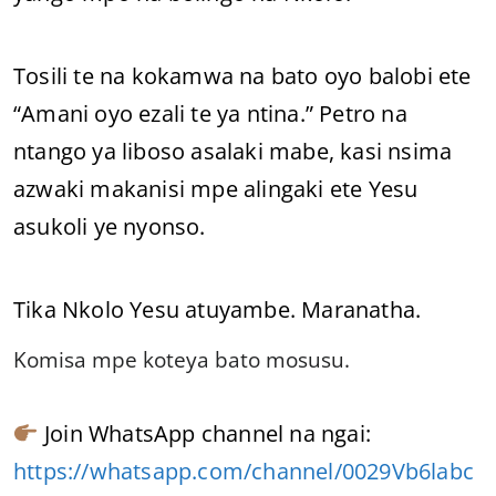
Tosili te na kokamwa na bato oyo balobi ete
“Amani oyo ezali te ya ntina.” Petro na
ntango ya liboso asalaki mabe, kasi nsima
azwaki makanisi mpe alingaki ete Yesu
asukoli ye nyonso.
Tika Nkolo Yesu atuyambe. Maranatha.
Komisa mpe koteya bato mosusu.
Join WhatsApp channel na ngai:
https://whatsapp.com/channel/0029Vb6labc