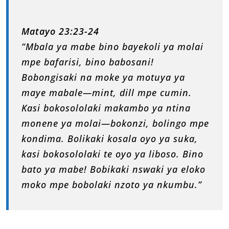
Matayo 23:23-24
“Mbala ya mabe bino bayekoli ya molai
mpe bafarisi, bino babosani!
Bobongisaki na moke ya motuya ya
maye mabale—mint, dill mpe cumin.
Kasi bokosololaki makambo ya ntina
monene ya molai—bokonzi, bolingo mpe
kondima. Bolikaki kosala oyo ya suka,
kasi bokosololaki te oyo ya liboso. Bino
bato ya mabe! Bobikaki nswaki ya eloko
moko mpe bobolaki nzoto ya nkumbu.”