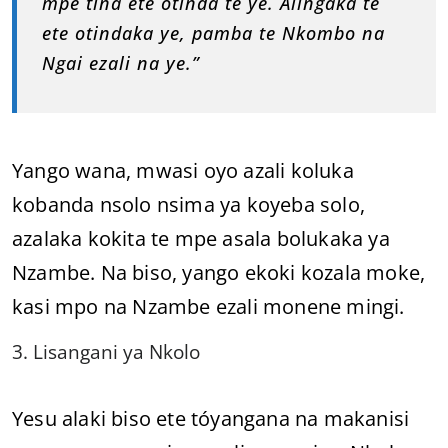
mpe tina ete otinda te ye. Alingaka te
ete otindaka ye, pamba te Nkombo na
Ngai ezali na ye.”
Yango wana, mwasi oyo azali koluka
kobanda nsolo nsima ya koyeba solo,
azalaka kokita te mpe asala bolukaka ya
Nzambe. Na biso, yango ekoki kozala moke,
kasi mpo na Nzambe ezali monene mingi.
3. Lisangani ya Nkolo
Yesu alaki biso ete tóyangana na makanisi