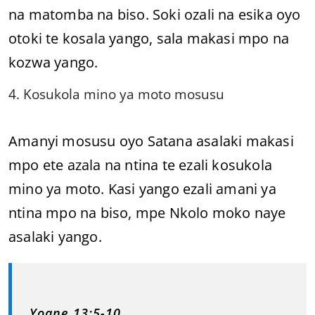
na matomba na biso. Soki ozali na esika oyo
otoki te kosala yango, sala makasi mpo na
kozwa yango.
4. Kosukola mino ya moto mosusu
Amanyi mosusu oyo Satana asalaki makasi
mpo ete azala na ntina te ezali kosukola
mino ya moto. Kasi yango ezali amani ya
ntina mpo na biso, mpe Nkolo moko naye
asalaki yango.
Yoane 13:5-10