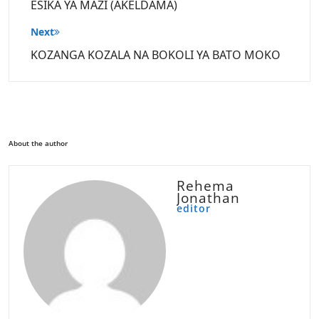
ESIKA YA MAZI (AKELDAMA)
Next
KOZANGA KOZALA NA BOKOLI YA BATO MOKO
About the author
Rehema
Jonathan
editor