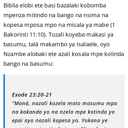
Biblia elobi ete basi bazalaki kobomba
mpenza mitindo na bango na nsima na
kopesa mposa mpo na misala ya mabe (1
Bakorinti 11:10). Tozali koyeba makasi ya
basumu, talá makambo ya Isalaele, oyo
Nzambe alobaki ete azali kosala mpe kolinda
bango na basumu:
Exode 23:20-21
“Moná, nazali kozela moto mosumu mpo
na kokanda yo na nzela mpe kotinda yo
epai oyo nazali kopesa yo. Yokana ye