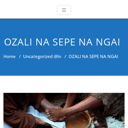
OZALI NA SEPE NA NGAI
Home
/
Uncategorized @ln
/
OZALI NA SEPE NA NGAI