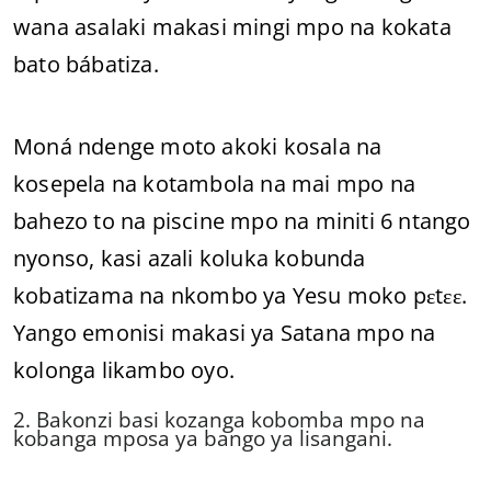
wana asalaki makasi mingi mpo na kokata
bato bábatiza.
Moná ndenge moto akoki kosala na
kosepela na kotambola na mai mpo na
bahezo to na piscine mpo na miniti 6 ntango
nyonso, kasi azali koluka kobunda
kobatizama na nkombo ya Yesu moko pɛtɛɛ.
Yango emonisi makasi ya Satana mpo na
kolonga likambo oyo.
2. Bakonzi basi kozanga kobomba mpo na
kobanga mposa ya bango ya lisangani.