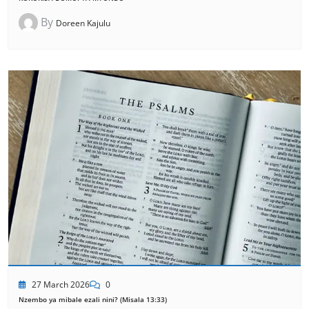
By
Doreen Kajulu
27 March 2026
0
Nzembo ya mibale ezali nini? (Misala 13:33)