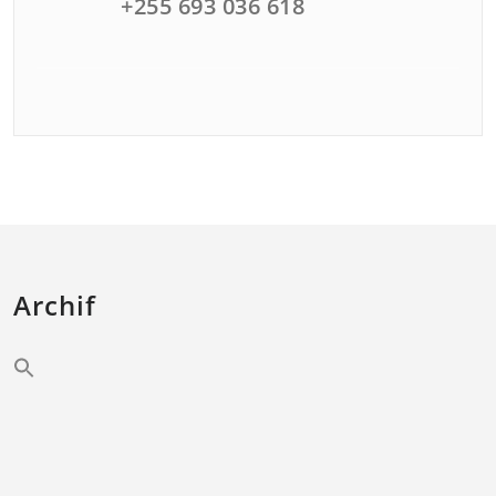
+255 693 036 618
Archif