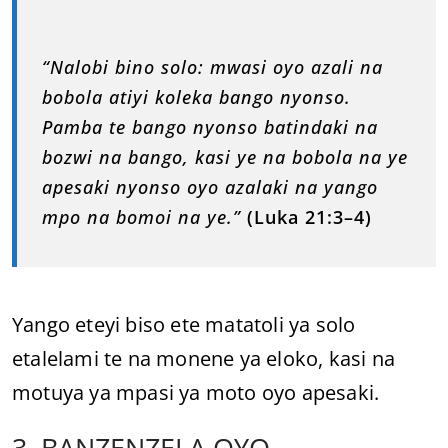
“Nalobi bino solo: mwasi oyo azali na
bobola atiyi koleka bango nyonso.
Pamba te bango nyonso batindaki na
bozwi na bango, kasi ye na bobola na ye
apesaki nyonso oyo azalaki na yango
mpo na bomoi na ye.”
(Luka 21:3–4)
Yango eteyi biso ete matatoli ya solo
etalelami te na monene ya eloko, kasi na
motuya ya mpasi ya moto oyo apesaki.
3. BANZENZELA OYO