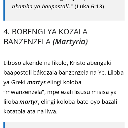
nkombo ya baapostoli.”
(Luka 6:13)
4. BOBENGI YA KOZALA
BANZENZELA
(Martyria)
Liboso akende na likolo, Kristo abengaki
baapostoli bákozala banzenzela na Ye. Liloba
ya Greki
martys
elingi koloba
“mwanzenzela”, mpe ezali lisusu misisa ya
liloba
martyr
, elingi koloba bato oyo bazali
kotatola ata na liwa.