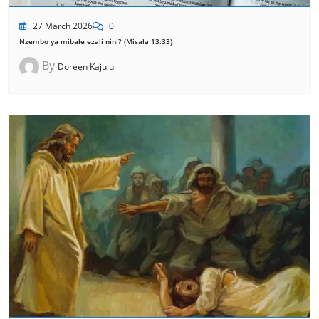
27 March 2026
0
Nzembo ya mibale ezali nini? (Misala 13:33)
By
Doreen Kajulu