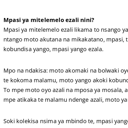
Mpasi ya mitelemelo ezali nini?
Mpasi ya mitelemelo ezali likama to nsango y
ntango moto akutana na mikakatano, mpasi, t
kobundisa yango, mpasi yango ezala.
Mpo na ndakisa: moto akomaki na bolwaki oyo 
te kokoma malamu, moto yango akoki kobun
To mpe moto oyo azali na mposa ya mosala, ako
mpe atikaka te malamu ndenge azali, moto y
Soki kolekisa nsima ya mbindo te, mpasi yango