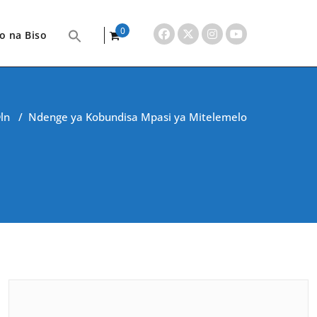
0
o na Biso
items
ln
/
Ndenge ya Kobundisa Mpasi ya Mitelemelo