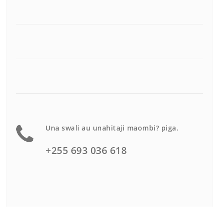
Una swali au unahitaji maombi? piga.
+255 693 036 618