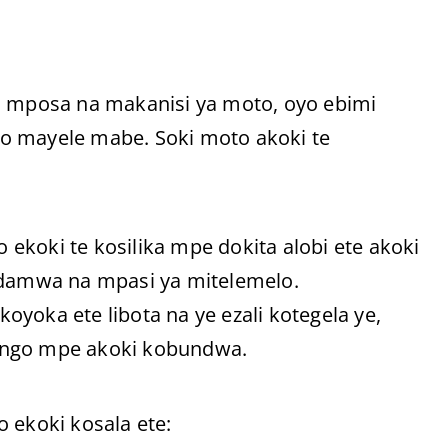
a mposa na makanisi ya moto, oyo ebimi
o mayele mabe. Soki moto akoki te
ekoki te kosilika mpe dokita alobi ete akoki
damwa na mpasi ya mitelemelo.
yoka ete libota na ye ezali kotegela ye,
ango mpe akoki kobundwa.
 ekoki kosala ete: