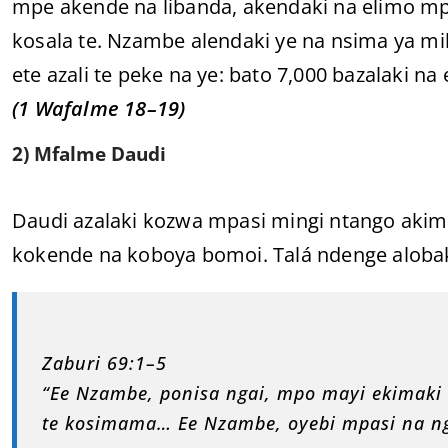
mpe akende na libanda, akendaki na elimo mp
kosala te. Nzambe alendaki ye na nsima ya mi
ete azali te peke na ye: bato 7,000 bazalaki na 
(1 Wafalme 18–19)
2) Mfalme Daudi
Daudi azalaki kozwa mpasi mingi ntango akim
kokende na koboya bomoi. Talá ndenge alobak
Zaburi 69:1–5
“Ee Nzambe, ponisa ngai, mpo mayi ekimaki 
te kosimama… Ee Nzambe, oyebi mpasi na ng