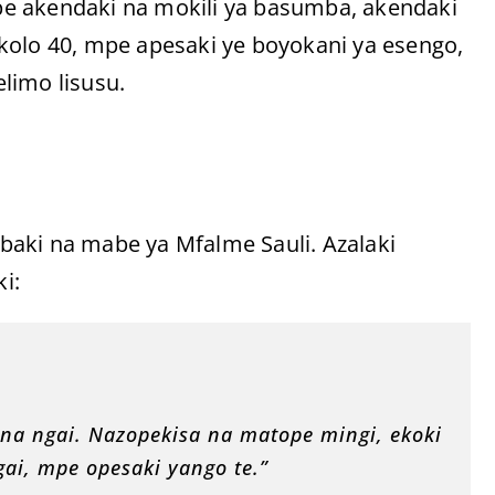
e akendaki na mokili ya basumba, akendaki
kolo 40, mpe apesaki ye boyokani ya esengo,
elimo lisusu.
baki na mabe ya Mfalme Sauli. Azalaki
i:
na ngai. Nazopekisa na matope mingi, ekoki
ai, mpe opesaki yango te.”