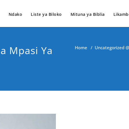
Ndako
Liste ya Biloko
Mituna ya Biblia
Likamb
a Mpasi Ya
Home
/
Uncategorized @