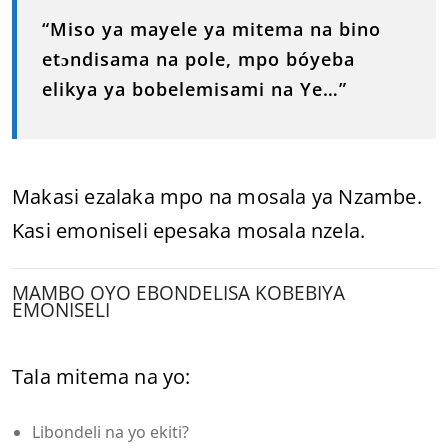
“Miso ya mayele ya mitema na bino
etɔndisama na pole, mpo bóyeba
elikya ya bobelemisami na Ye…”
Makasi ezalaka mpo na mosala ya Nzambe.
Kasi emoniseli epesaka mosala nzela.
MAMBO OYO EBONDELISA KOBEBIYA
EMONISELI
Tala mitema na yo:
Libondeli na yo ekiti?