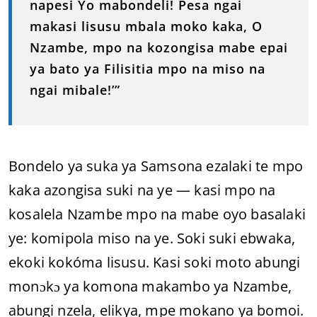
napesi Yo mabondeli! Pesa ngai
makasi lisusu mbala moko kaka, O
Nzambe, mpo na kozongisa mabe epai
ya bato ya Filisitia mpo na miso na
ngai mibale!’”
Bondelo ya suka ya Samsona ezalaki te mpo
kaka azongisa suki na ye — kasi mpo na
kosalela Nzambe mpo na mabe oyo basalaki
ye: komipola miso na ye. Soki suki ebwaka,
ekoki kokóma lisusu. Kasi soki moto abungi
monɔkɔ ya komona makambo ya Nzambe,
abungi nzela, elikya, mpe mokano ya bomoi.