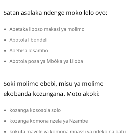
Satan asalaka ndenge moko lelo oyo:
Abetaka liboso makasi ya molimo
Abotola libondeli
Abebisa losambo
Abotola posa ya Mbóka ya Liloba
Soki molimo ebebi, misu ya molimo
ekobanda kozungana. Moto akoki:
kozanga kososola solo
kozanga komona nzela ya Nzambe
kokufa mayele ya komona mpassi ya ndeko na batu