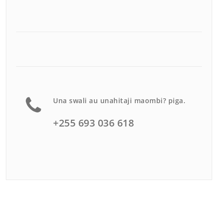
Una swali au unahitaji maombi? piga.
+255 693 036 618