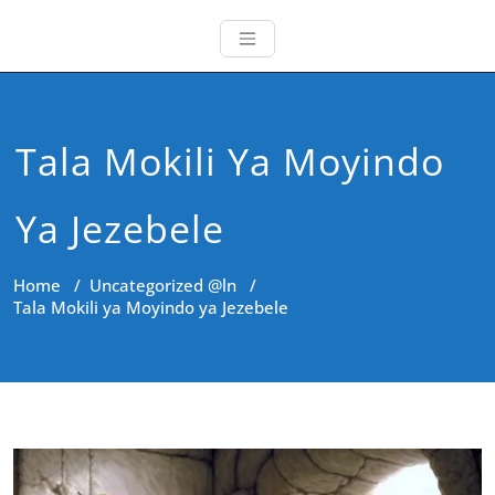
Tala Mokili Ya Moyindo
Ya Jezebele
Home
/
Uncategorized @ln
/
Tala Mokili ya Moyindo ya Jezebele