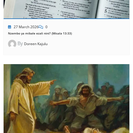
27 March 2026
0
Nzembo ya mibale ezali nini? (Misala 13:33)
By
Doreen Kajulu