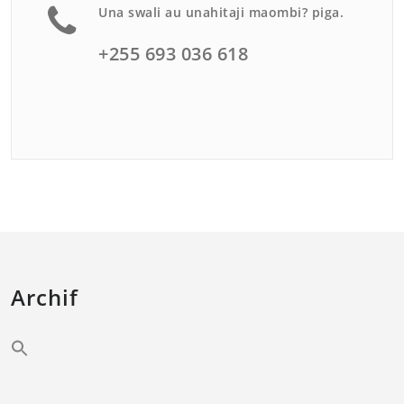
Una swali au unahitaji maombi? piga.
+255 693 036 618
Archif