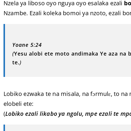
Nzela ya liboso oyo nguya oyo esalaka ezali
b
Nzambe. Ezali koleka bomoi ya nzoto, ezali bo
Yoane 5:24
(
Yesu alobi ete moto andimaka Ye aza na
te.
)
Lobiko ezwaka te na misala, na fɔrmulɛ, to n
elobeli ete:
(
Lobiko ezali likabo ya ngolu, mpe ezali te mp