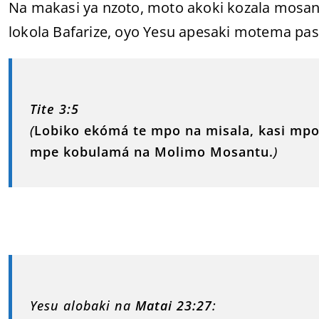
Na makasi ya nzoto, moto akoki kozala mosant
lokola Bafarize, oyo Yesu apesaki motema pas
Tite 3:5
(
Lobiko ekómá te mpo na misala, kasi mp
mpe kobulamá na Molimo Mosantu.
)
Yesu alobaki na
Matai 23:27
: