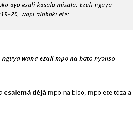
o oyo ezali kosala misala. Ezali nguya
:19–20
, wapi alobaki ete:
 nguya wana ezali mpo na bato nyonso
na
esalemá déjà
mpo na biso, mpo ete tózala