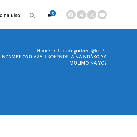
0
o na Biso
items
Home
/
Uncategorized @ln
/
A NZAMBE OYO AZALI KOKENDELA NA NDÁKO YA
MOLIMO NA YO?