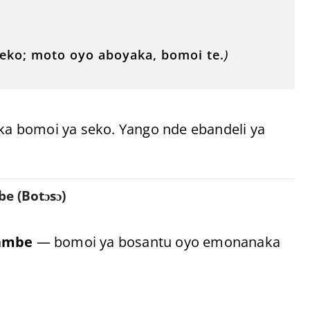
ko; moto oyo aboyaka, bomoi te.
)
a bomoi ya seko. Yango nde ebandeli ya
e (Botɔsɔ)
ambe
— bomoi ya bosantu oyo emonanaka