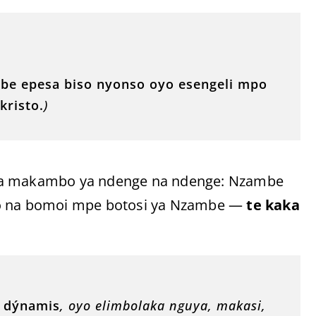
be epesa biso nyonso oyo esengeli mpo
kristo.
)
eba makambo ya ndenge na ndenge: Nzambe
o na bomoi mpe botosi ya Nzambe —
te kaka
i
dýnamis
, oyo elimbolaka nguya, makasi,