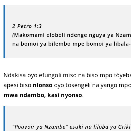
2 Petro 1:3
(
Makomami elobeli ndenge nguya ya Nzam
na bomoi ya bilembo mpe bomoi ya libala-
Ndakisa oyo efungoli miso na biso mpo tóy
apesi biso
nionso
oyo tosengeli na yango mp
mwa ndambo, kasi nyonso
.
“Pouvoir ya Nzambe” esuki na liloba ya Grik