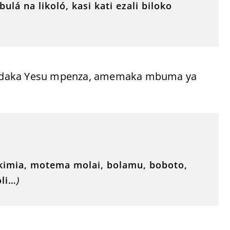
lá na likoló, kasi kati ezali biloko
andaka Yesu mpenza, amemaka mbuma ya
kimia, motema molai, bolamu, boboto,
oli…
)