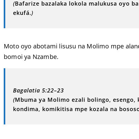
(
Bafarize bazalaka lokola malukusa oyo babu
ekufá.
)
Moto oyo abotami lisusu na Molimo mpe al
bomoi ya Nzambe.
Bagalatia 5:22–23
(
Mbuma ya Molimo ezali bolingo, esengo, 
kondima, komikitisa mpe kozala na bosos