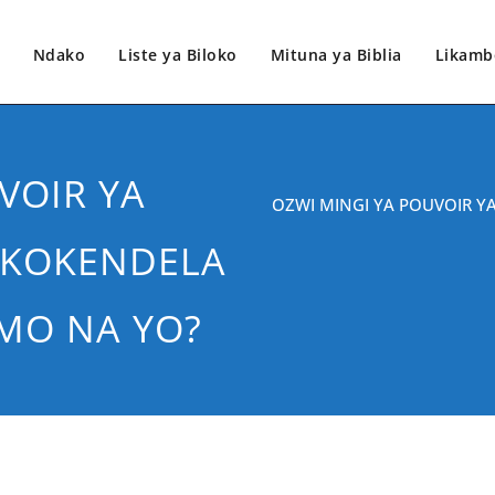
Ndako
Liste ya Biloko
Mituna ya Biblia
Likamb
VOIR YA
OZWI MINGI YA POUVOIR Y
 KOKENDELA
MO NA YO?