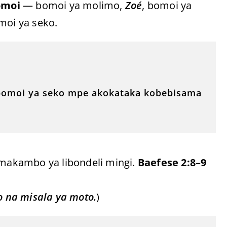
omoi
— bomoi ya molimo,
Zoé
, bomoi ya
moi ya seko.
 bomoi ya seko mpe akokataka kobebisama
a makambo ya libondeli mingi.
Baefese 2:8–9
o na misala ya moto.
)