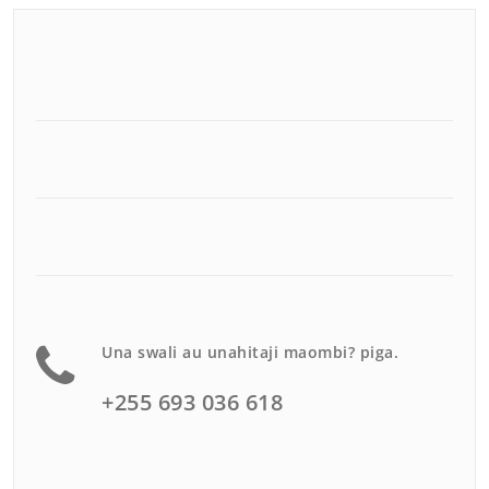
Una swali au unahitaji maombi? piga.
+255 693 036 618