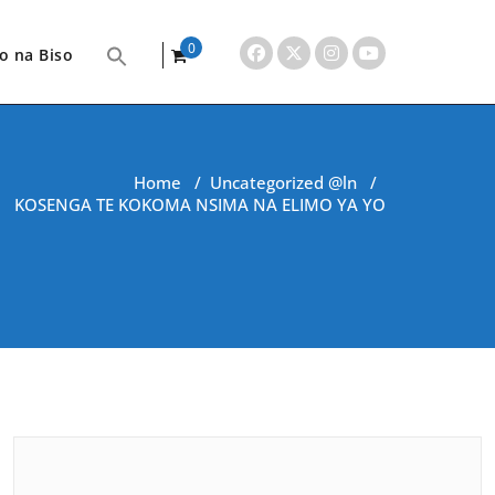
0
o na Biso
items
Home
/
Uncategorized @ln
/
KOSENGA TE KOKOMA NSIMA NA ELIMO YA YO