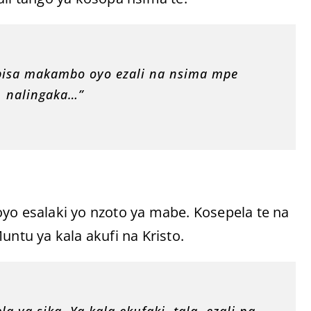
mbisa makambo oyo ezali na nsima mpe
, nalingaka…”
yo esalaki yo nzoto ya mabe. Kosepela te na
tu ya kala akufi na Kristo.
la ya sika. Ya kala ekufaki, tala, ezali na