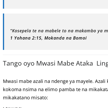
“Kosepela te na mabele to na makambo ya 
1 Yohana 2:15, Mokanda na Bomoi
Tango oyo Mwasi Mabe Ataka Lin
Mwasi mabe azali na ndenge ya mayele. Azali
kokoma nsima na elimo pamba te na mikakata
mikakatano misato:
1. Bokono Ya Yo