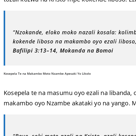
“Nzokande, eloko moko nazali kosala: koli
kokende liboso na makambo oyo ezali liboso
Bafilipi 3:13–14, Mokanda na Bomoi
Kosepela Te na Makambo Moto Nzambe Apesaki Yo Likolo
Kosepela te na masumu oyo ezali na libanda, o
makambo oyo Nzambe akataki yo na yango. Mun
“Boye, soki moto azali na Kristo, azali kosepe