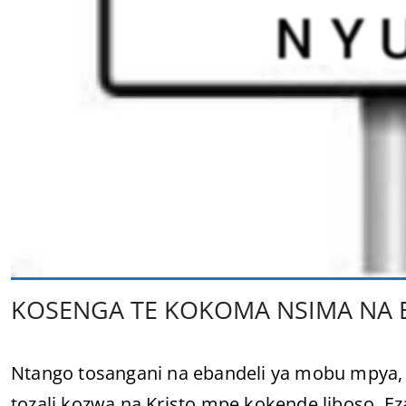
KOSENGA TE KOKOMA NSIMA NA 
Ntango tosangani na ebandeli ya mobu mpya, e
tozali kozwa na Kristo mpe kokende liboso. Ez