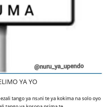
ELIMO YA YO
zali tango ya nsɔni te ya kokima na solo oyo
ali tango ya kosopa nsima te.