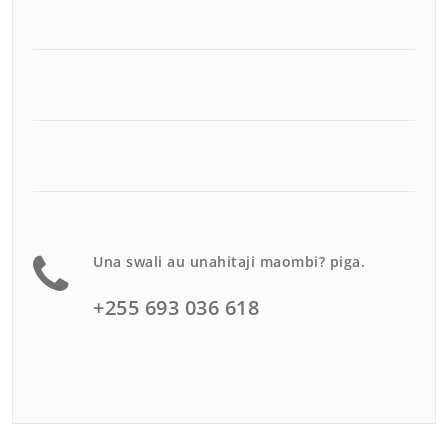
Una swali au unahitaji maombi? piga.
+255 693 036 618