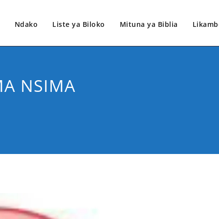
Ndako
Liste ya Biloko
Mituna ya Biblia
Likamb
MA NSIMA