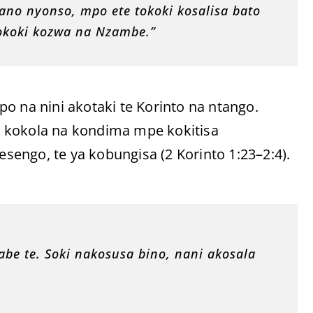
tano nyonso, mpo ete tokoki kosalisa bato
okoki kozwa na Nzambe.”
o na nini akotaki te Korinto na ntango.
 kokola na kondima mpe kokitisa
esengo, te ya kobungisa (2 Korinto 1:23–2:4).
be te. Soki nakosusa bino, nani akosala