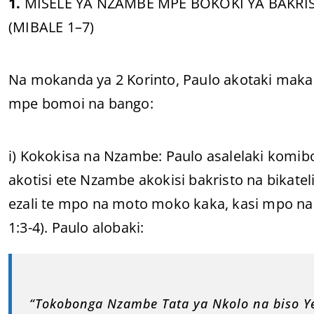
1.
MISELE YA NZAMBE MPE BOKOKI YA BAKRI
(MIBALE 1–7)
Na mokanda ya 2 Korinto, Paulo akotaki mak
mpe bomoi na bango:
i) Kokokisa na Nzambe: Paulo asalelaki komib
akotisi ete Nzambe akokisi bakristo na bikat
ezali te mpo na moto moko kaka, kasi mpo na 
1:3-4). Paulo alobaki:
“Tokobonga Nzambe Tata ya Nkolo na biso Ye