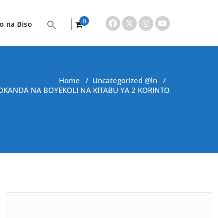
0
o na Biso
items
Home
/
Uncategorized @ln
/
KANDA NA BOYEKOLI NA KITABU YA 2 KORINTO