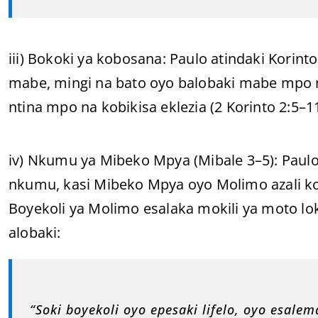
iii) Bokoki ya kobosana: Paulo atindaki Korin
mabe, mingi na bato oyo balobaki mabe mpo na
ntina mpo na kobikisa eklezia (2 Korinto 2:5–11
iv) Nkumu ya Mibeko Mpya (Mibale 3–5): Paulo
nkumu, kasi Mibeko Mpya oyo Molimo azali ko
Boyekoli ya Molimo esalaka mokili ya moto lok
alobaki:
“Soki boyekoli oyo epesaki lifelo, oyo esal