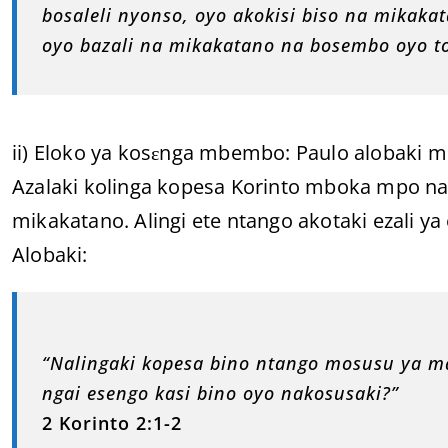
bosaleli nyonso, oyo akokisi biso na mikaka
oyo bazali na mikakatano na bosembo oyo t
ii) Eloko ya kosɛnga mbembo: Paulo alobaki mp
Azalaki kolinga kopesa Korinto mboka mpo na
mikakatano. Alingi ete ntango akotaki ezali ya 
Alobaki:
“Nalingaki kopesa bino ntango mosusu ya ma
ngai esengo kasi bino oyo nakosusaki?”
2 Korinto 2:1-2