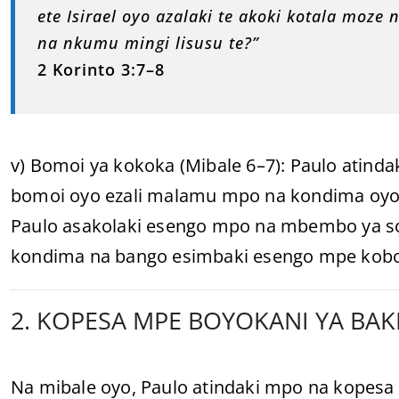
ete Isirael oyo azalaki te akoki kotala moze
na nkumu mingi lisusu te?”
2 Korinto 3:7–8
v) Bomoi ya kokoka (Mibale 6–7): Paulo atind
bomoi oyo ezali malamu mpo na kondima oyo 
Paulo asakolaki esengo mpo na mbembo ya so
kondima na bango esimbaki esengo mpe kobong
2. KOPESA MPE BOYOKANI YA BAKR
Na mibale oyo, Paulo atindaki mpo na kopes