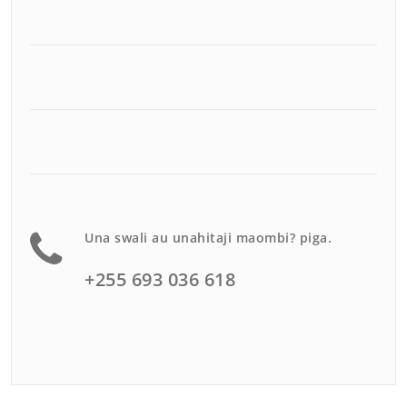
Una swali au unahitaji maombi? piga.
+255 693 036 618