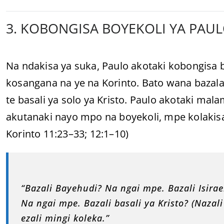
3. KOBONGISA BOYEKOLI YA PAULO
Na ndakisa ya suka, Paulo akotaki kobongisa 
kosangana na ye na Korinto. Bato wana bazala
te basali ya solo ya Kristo. Paulo akotaki m
akutanaki nayo mpo na boyekoli, mpe kolakis
Korinto 11:23–33; 12:1–10)
“Bazali Bayehudi? Na ngai mpe. Bazali Isira
Na ngai mpe. Bazali basali ya Kristo? (Naza
ezali mingi koleka.”