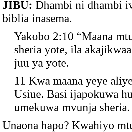
JIBU:
Dhambi ni dhambi iw
biblia inasema.
Yakobo 2:10 “Maana mtu 
sheria yote, ila akajikw
juu ya yote.
11 Kwa maana yeye aliyes
Usiue. Basi ijapokuwa hu
umekuwa mvunja sheria.
Unaona hapo? Kwahiyo mtu