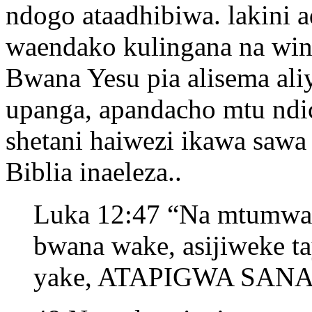
ndogo ataadhibiwa. lakini a
waendako kulingana na wi
Bwana Yesu pia alisema al
upanga, apandacho mtu ndi
shetani haiwezi ikawa saw
Biblia inaeleza..
Luka 12:47 “Na mtumwa 
bwana wake, asijiweke t
yake, ATAPIGWA SANA