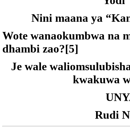
“Yodi”
Nini maana ya “Kan
Wote wanaokumbwa na mau
dhambi zao?[5]
Je wale waliomsulubish
kwakuwa w
UNY
Rudi 