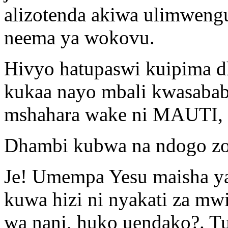
alizotenda akiwa ulimwengun
neema ya wokovu.
Hivyo hatupaswi kuipima d
kukaa nayo mbali kwasabab
mshahara wake ni MAUTI,
Dhambi kubwa na ndogo zot
Je! Umempa Yesu maisha y
kuwa hizi ni nyakati za mw
wa nani, huko uendako?. T