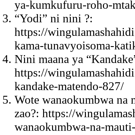
ya-kumkufuru-roho-mtaka
“Yodi” ni nini ?:
https://wingulamashahidi
kama-tunavyoisoma-kati
Nini maana ya “Kandake
https://wingulamashahid
kandake-matendo-827/
Wote wanaokumbwa na ma
zao?: https://wingulamas
wanaokumbwa-na-mauti-s