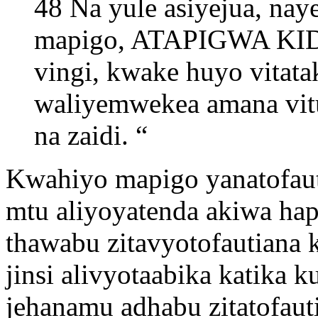
48 Na yule asiyejua, nay
mapigo, ATAPIGWA KIDO
vingi, kwake huyo vitata
waliyemwekea amana vitu
na zaidi. “
Kwahiyo mapigo yanatofaut
mtu aliyoyatenda akiwa hapa
thawabu zitavyotofautiana
jinsi alivyotaabika katika
jehanamu adhabu zitatofaut