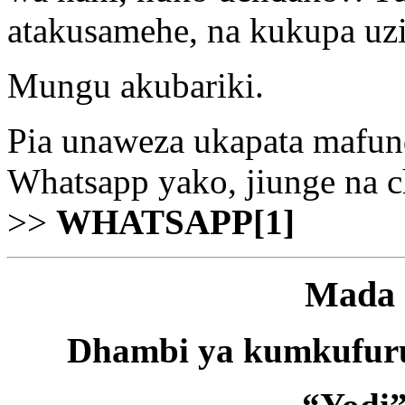
atakusamehe, na kukupa uz
Mungu akubariki.
Pia unaweza ukapata mafun
Whatsapp yako, jiunge na 
>>
WHATSAPP[1]
Mada 
Dhambi ya kumkufuru 