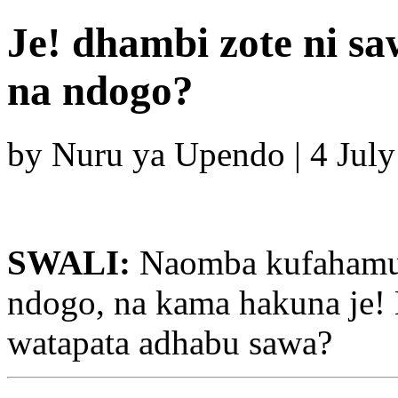
Je! dhambi zote ni 
na ndogo?
by Nuru ya Upendo | 4 Jul
SWALI:
Naomba kufahamu 
ndogo, na kama hakuna je! 
watapata adhabu sawa?