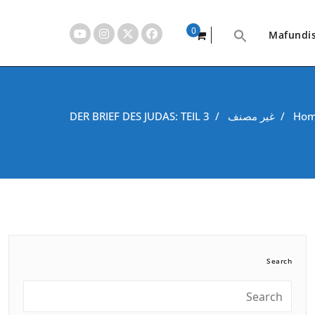
0
Mafundi
items
Ho
/
غير مصنف
/
DER BRIEF DES JUDAS: TEIL 3
Search