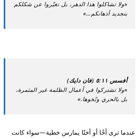
«ولا تشاكلوا هذا الدهر، بل تغيّروا عن شكلكم
بتجديد أذهانكم…»
أفسس ٥:١١ (فان دايك)
«ولا تشتركوا في أعمال الظلمة غير المثمرة،
بل بالحري وبّخوها.»
عندما ترى أخًا أو أختًا يمارس خطية—سواء كانت