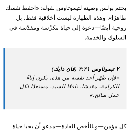
يختم بولس وصيته لتيموثاوس بقوله: «احفظ نفسك
طاهرًا». وهذه الطهارة ليست أخلاقية فقط، بل
روحية أيضًا—دعوة إلى حياة مكرَّسة ومقدّسة في
السلوك والخدمة.
٢ تيموثاوس ٢:٢١ (فان دايك)
«فإن طهّر أحد نفسه من هذه، يكون إناءً
للكرامة، مقدسًا، نافعًا للسيد، مستعدًا لكل
عمل صالح.»
كل مؤمن—وبالأخص القادة—مدعو أن يحيا حياة