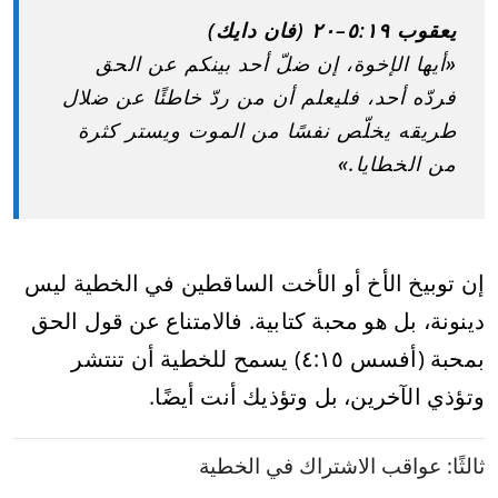
يعقوب ٥:١٩–٢٠ (فان دايك)
«أيها الإخوة، إن ضلّ أحد بينكم عن الحق
فردّه أحد، فليعلم أن من ردّ خاطئًا عن ضلال
طريقه يخلّص نفسًا من الموت ويستر كثرة
من الخطايا.»
إن توبيخ الأخ أو الأخت الساقطين في الخطية ليس
دينونة، بل هو محبة كتابية. فالامتناع عن قول الحق
بمحبة (أفسس ٤:١٥) يسمح للخطية أن تنتشر
وتؤذي الآخرين، بل وتؤذيك أنت أيضًا.
ثالثًا: عواقب الاشتراك في الخطية