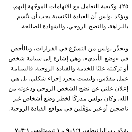
٢٥)، وكيفية التعامل مع الاتهامات الموجّهة إليهم.
ويؤكد بولس أن القيادة الكنسية يجب أن تتّسم
بالنزاهة، والنضج الروحي، والشهادة الصالحة.
ويحذّر بولس من التسرّع في القرارات، وبالأخص
في «وضع الأيدي»، وهي إشارة إلى سيامة شخص
أو تزكيته علنًا للخدمة والقيادة الروحية. فالسيامة
عمل مقدّس، وليست مجرد إجراء شكلي، بل هي
إعلان علني عن نضج الشخص الروحي ودعوته من
الله. وكان بولس مدركًا لخطر وضع أشخاص غير
ناضجين أو غير مؤهَّلين في مواقع القيادة الروحية.
تقدّم رسالتا
تيطس ١:٦–٩
و
١ تيموثاوس ٣:١–٧