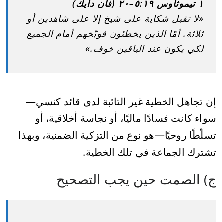
١ تيموثاوس ٥:١٩–٢٠ (فان دايك)
«لا تقبل شكاية على شيخ إلا على شاهدين أو
ثلاثة. أمّا الذين يخطئون فوبّخهم أمام الجميع
لكي يكون عند الباقين خوف.»
إن تجاهل الخطية غير التائبة لدى قائد كنسي—
سواء كانت فسادًا ماليًا، أو نجاسة أخلاقية، أو
تسلّطًا روحيًا—هو نوع من التزكية الضمنية، وبهذا
تشترك الجماعة في تلك الخطية.
ج) الصمت حين يجب التصحيح