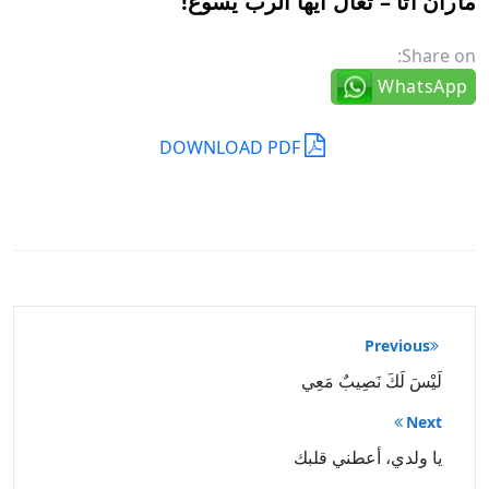
ماران أثا – تعال أيها الرب يسوع!
Share on:
WhatsApp
DOWNLOAD PDF
تصفّح
Previous
المقالات
لَيْسَ لَكَ نَصِيبٌ مَعِي
Next
يا ولدي، أعطني قلبك