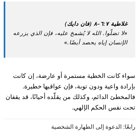
غلاطية ٦:٧–٨ (فان دايك)
«لا تضلّوا. الله لا يُشمخ عليه، فإن الذي يزرعه
الإنسان إياه يحصد أيضًا.»
سواء كانت الخطية مستمرة أو عارضة، إن كانت
بإرادة واعية ودون توبة، فإن عواقبها خطيرة.
فالمخطئ الدائم، وكذلك من يقلّده أحيانًا، قد يقفان
تحت نفس الحكم الإلهي.
رابعًا: الدعوة إلى الطهارة الشخصية