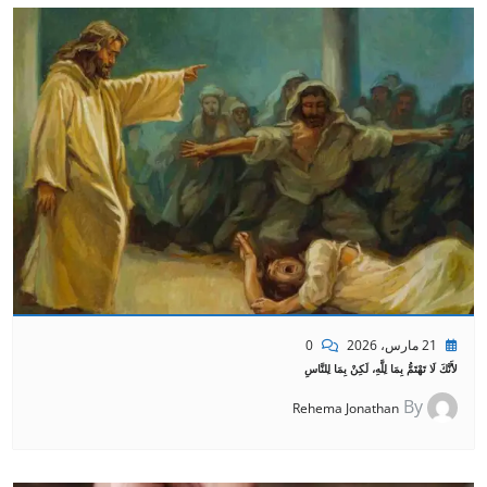
21 مارس، 2026
0
لأَنَّكَ لَا تَهْتَمُّ بِمَا لِلَّهِ، لَكِنْ بِمَا لِلنَّاسِ
By
Rehema Jonathan