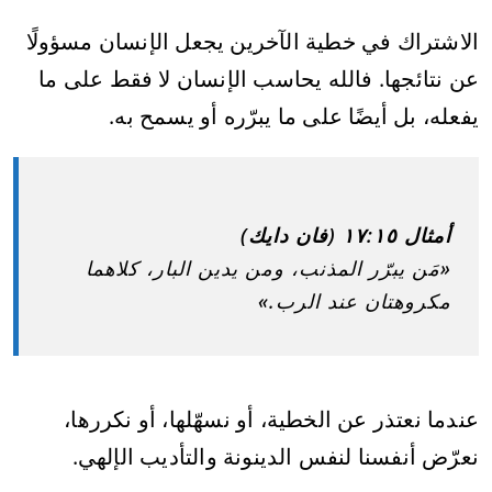
الاشتراك في خطية الآخرين يجعل الإنسان مسؤولًا
عن نتائجها. فالله يحاسب الإنسان لا فقط على ما
يفعله، بل أيضًا على ما يبرّره أو يسمح به.
أمثال ١٧:١٥ (فان دايك)
«مَن يبرّر المذنب، ومن يدين البار، كلاهما
مكروهتان عند الرب.»
عندما نعتذر عن الخطية، أو نسهّلها، أو نكررها،
نعرّض أنفسنا لنفس الدينونة والتأديب الإلهي.