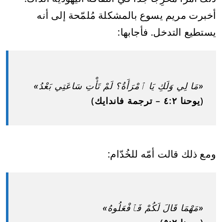
أخبرت مريم يسوع بالمشكلة مُلمّحة إلى أنه
يستطيع التدخل. فأجابها:
«مَا لِي وَلَكِ يَا ٱمْرَأَةُ؟ لَمْ تَأْتِ سَاعَتِي بَعْدُ»
(يوحنا ٢:‏٤ – ترجمة فاندايك)
ومع ذلك قالت أمّه للخُدّام:
«مَهْمَا قَالَ لَكُمْ فَٱفْعَلُوهُ»