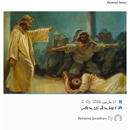
Related News
21 مارس، 2026
0
لأَنَّكَ لَا تَهْتَمُّ بِمَا لِلَّهِ، لَكِنْ بِمَا لِلنَّاسِ
By
Rehema Jonathan