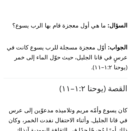
السؤال:
ما هي أول معجزة قام بها الرب يسوع؟
الجواب:
أوّل معجزة مسجلة للرب يسوع كانت في
عرسٍ في قانا الجليل، حيث حوّل الماء إلى خمر
(يوحنا ٢:‏١–١١).
القصة (يوحنا ٢:‏١–١١)
كان يسوع وأمّه مريم وتلاميذه مدعوّين إلى عرس
في قانا الجليل. وأثناء الاحتفال نفدت الخمر، وكان
ذلك أمرًا مُحرِجًا جدًا في الثقافة اليهودية آنذاك.