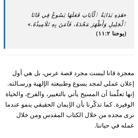
«هَذِهِ بَدَايَةُ ٱلْآيَاتِ فَعَلَهَا يَسُوعُ فِي قَانَا
ٱلْجَلِيلِ وَأَظْهَرَ مَجْدَهُ، فَآمَنَ بِهِ تَلَامِيذُهُ.»
(يوحنا ٢:‏١١)
معجزة قانا ليست مجرد قصة عرس، بل هي أول
إعلان عملي لمجد يسوع وطبيعته الإلهية ورسـالته.
إنها تعلّمنا أن المسيح يأتي بالتغيير، والفرح، والحياة
الوفيرة. كما تذكّرنا بأن الإيمان الحقيقي ينمو عندما
نرى مجده من خلال الكتاب المقدس ومن خلال
عمله في حياتنا.