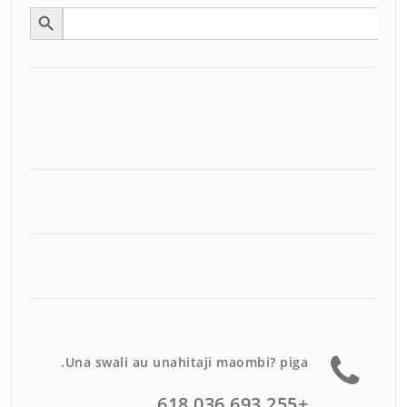
Search Button
Search
for:
Una swali au unahitaji maombi? piga.
+255 693 036 618