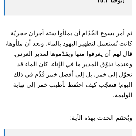
(يوحنا ٢:‏٥)
ثم أمر يسوع الخُدّام أن يملأوا ستة أجران حجريّة
كانت تُستعمل لتطهير اليهود بالماء. وبعد أن ملأوها،
قال لهم أن يغرفوا منها ويقدّموها لمدير العرس.
وعندما تذوّق المدير ما في الإناء، كان الماء قد
تحوّل إلى خمر، بل إلى أفضل خمر قُدِّم في ذلك
اليوم! فتعجّب كيف احتُفظ بأطيب خمر إلى نهاية
الوليمة.
ويُختَتم الحدث بهذه الآية: