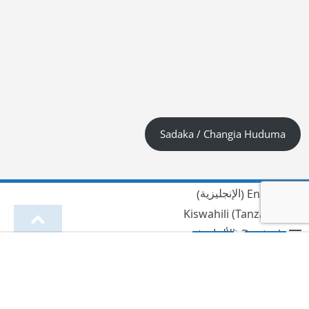
Sadaka / Changia Huduma
الإنجليزية
English
)
(
Kiswahili (Tanzania)
الألمانية
Deutsch
)
(
العربية
الهندية
हिन्दी
)
(
لينغالا
Lingala
)
(