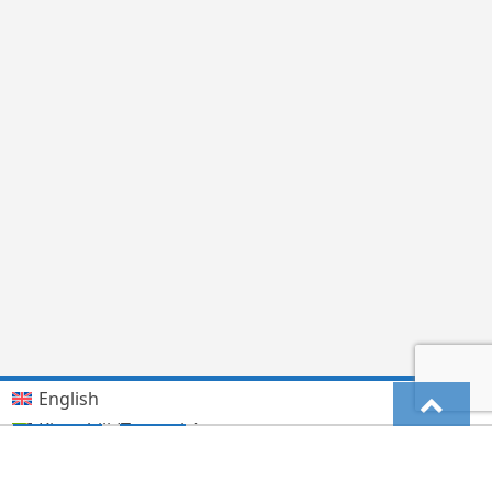
English
Kiswahili (Tanzania)
German
Deutsch
(
)