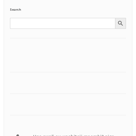
Search
Search Button
Search
for: