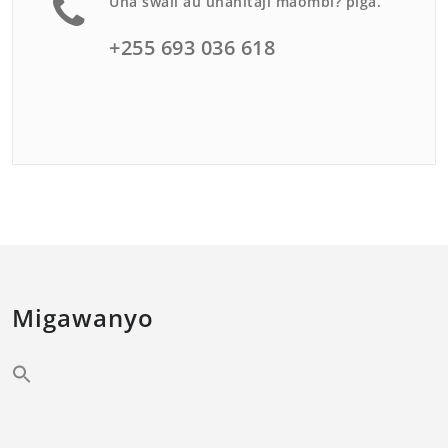
Una swali au unahitaji maombi? piga.
+255 693 036 618
Migawanyo