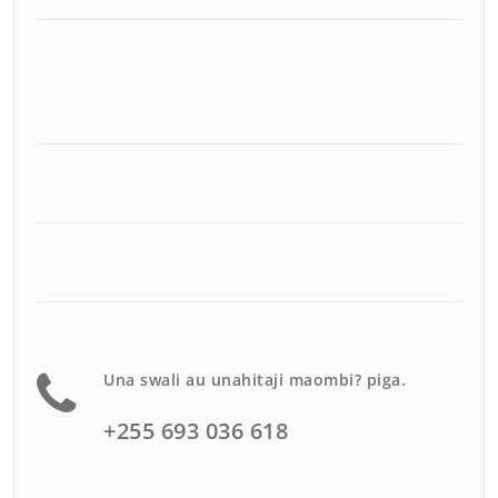
Una swali au unahitaji maombi? piga.
+255 693 036 618