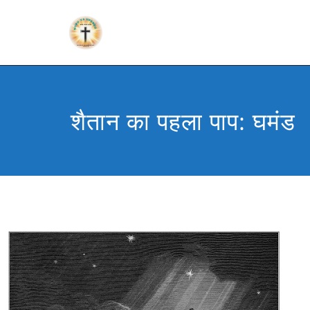
शैतान का पहला पाप: घमंड