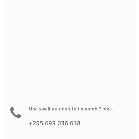
Una swali au unahitaji maombi? piga.
+255 693 036 618