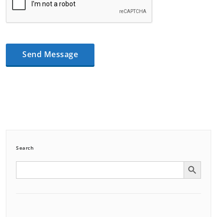
Search
Search Button
Search
for: