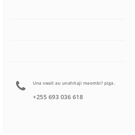
Una swali au unahitaji maombi? piga.
+255 693 036 618