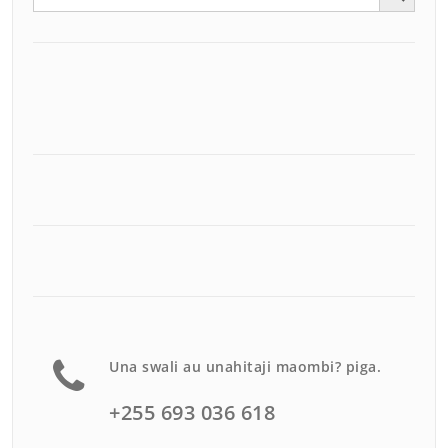
Una swali au unahitaji maombi? piga.
+255 693 036 618