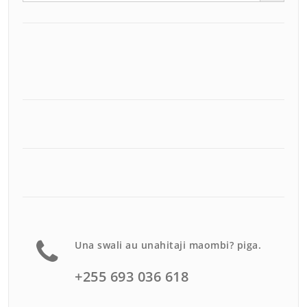
Una swali au unahitaji maombi? piga.
+255 693 036 618