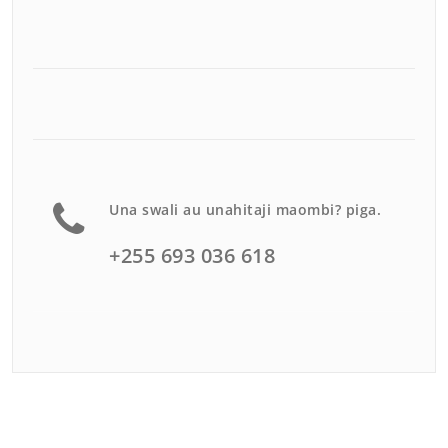
Una swali au unahitaji maombi? piga.
+255 693 036 618