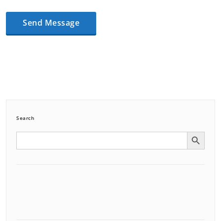
Search
Search Button
Search
for: