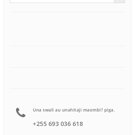
Una swali au unahitaji maombi? piga.
+255 693 036 618