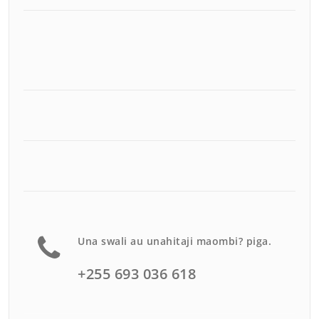
Una swali au unahitaji maombi? piga.
+255 693 036 618