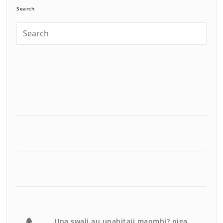
Search
Una swali au unahitaji maombi? piga.