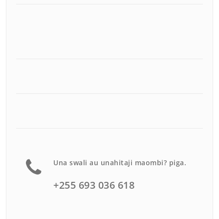
Una swali au unahitaji maombi? piga.
+255 693 036 618