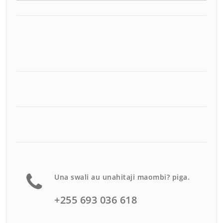
Una swali au unahitaji maombi? piga.
+255 693 036 618