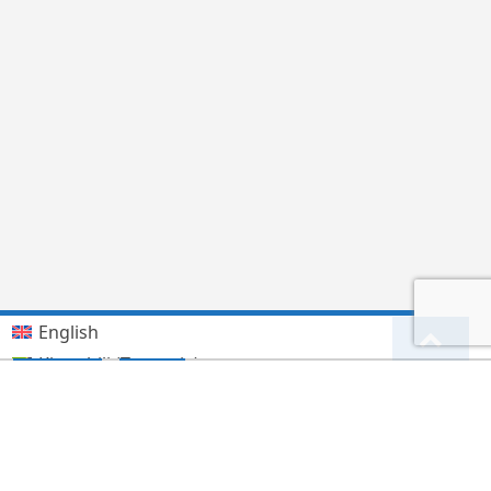
English
Kiswahili (Tanzania)
German
Deutsch
(
)
हिन्दी
लिंगाला
Lingala
(
)