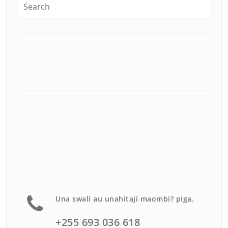
Una swali au unahitaji maombi? piga.
+255 693 036 618