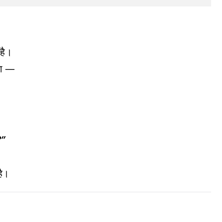
।
 है।
ता —
?”
है।