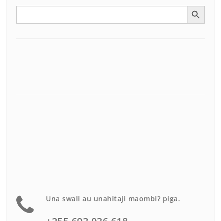
Search Button
Search
for:
Una swali au unahitaji maombi? piga.