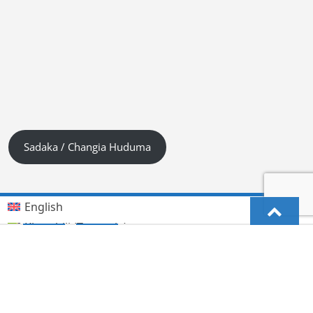
Sadaka / Changia Huduma
English
Kiswahili (Tanzania)
German
Deutsch
(
)
हिन्दी
लिंगाला
Lingala
(
)