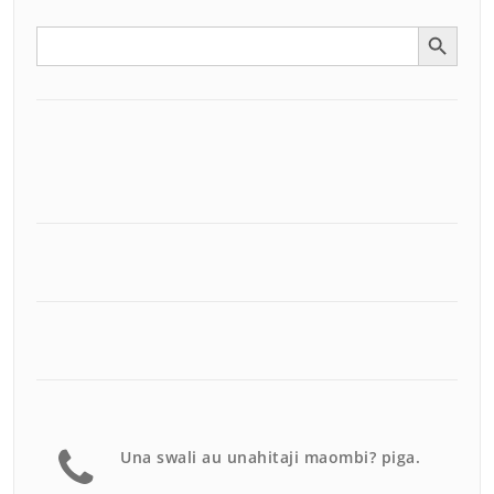
Search Button
Search
for:
Una swali au unahitaji maombi? piga.