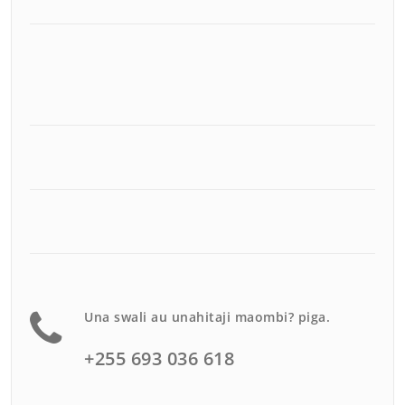
Una swali au unahitaji maombi? piga.
+255 693 036 618