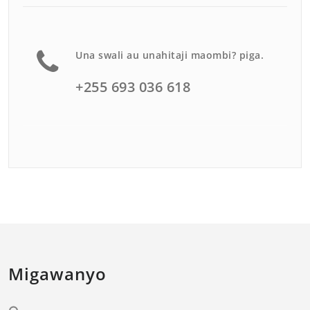
Una swali au unahitaji maombi? piga.
+255 693 036 618
Migawanyo