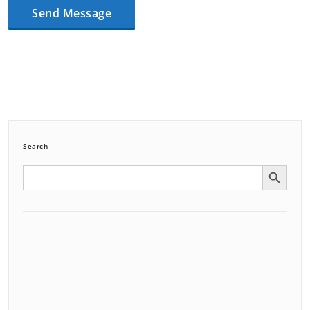
Search
Search Button
Search
for: