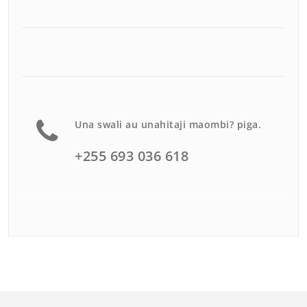
Una swali au unahitaji maombi? piga.
+255 693 036 618