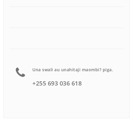
Una swali au unahitaji maombi? piga.
+255 693 036 618