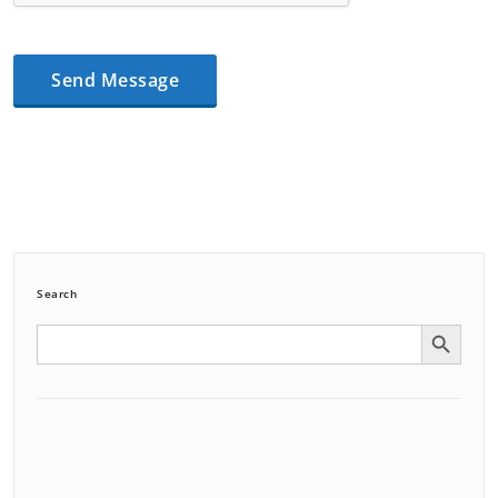
Search
Search Button
Search
for: