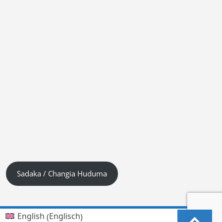
Sadaka / Changia Huduma
Englisch
English
(
)