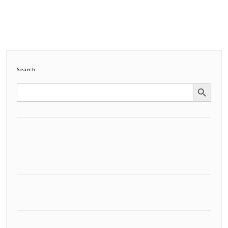
Search
Search Button
Search
for: