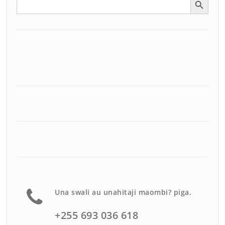
for:
Una swali au unahitaji maombi? piga.
+255 693 036 618