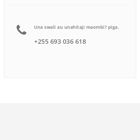
Una swali au unahitaji maombi? piga.
+255 693 036 618