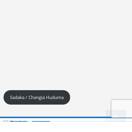
Sadaka / Changia Huduma
English
Kiswahili (Tanzania)