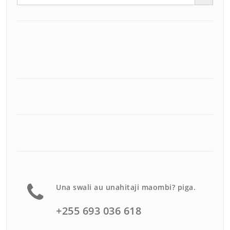
Una swali au unahitaji maombi? piga.
+255 693 036 618