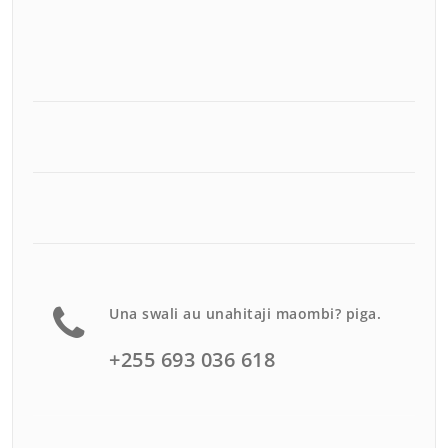
Una swali au unahitaji maombi? piga.
+255 693 036 618