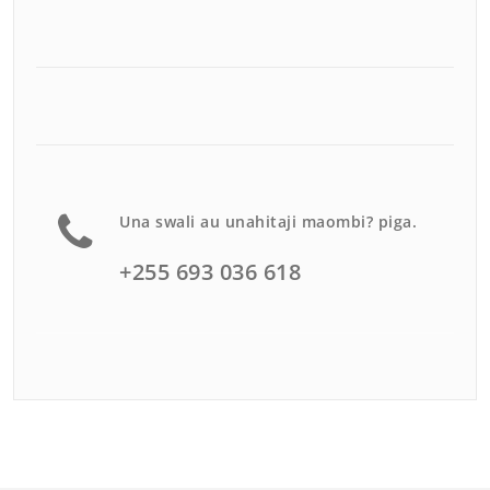
Una swali au unahitaji maombi? piga.
+255 693 036 618