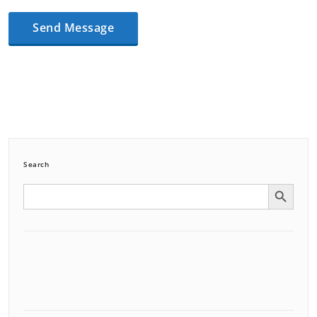
Search
Search Button
Search
for: