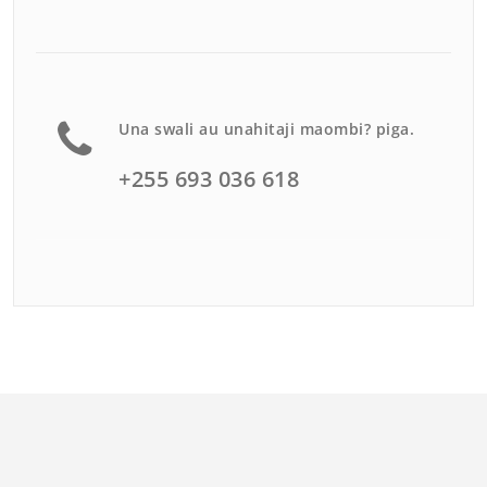
Una swali au unahitaji maombi? piga.
+255 693 036 618