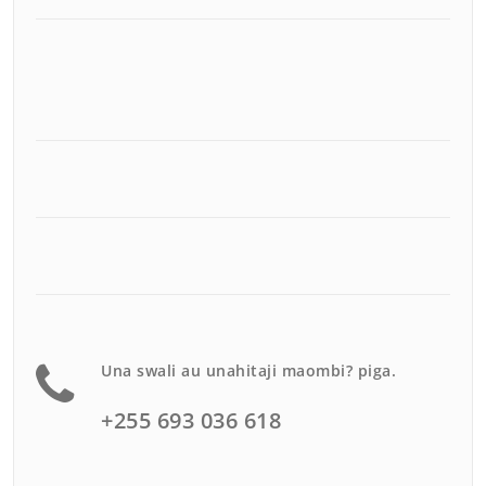
Una swali au unahitaji maombi? piga.
+255 693 036 618