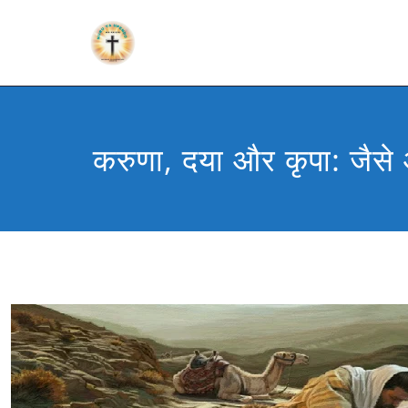
करुणा, दया और कृपा: जैसे