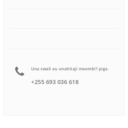
Una swali au unahitaji maombi? piga.
+255 693 036 618